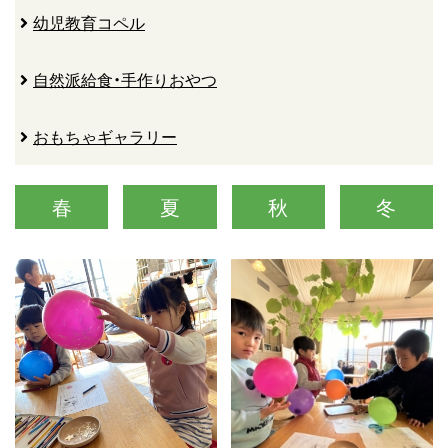
幼児教育コペル
自然派給食・手作りおやつ
おもちゃギャラリー
春
夏
秋
冬